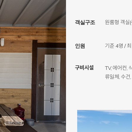
원룸형 객실(
객실구조
기준 4명 / 
인원
구비시설
TV, 에어컨
류일체, 수건,