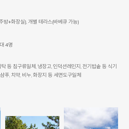
주방+화장실), 개별 테라스(바베큐 가능)
최대 4명
, 식탁 등 침구류일체, 냉장고, 인덕션레인지, 전기밥솥 등 식기
 샴푸, 치약, 비누, 화장지 등 세면도구일체