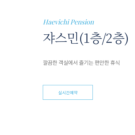
Haevichi Pension
쟈스민(1층/2층)
깔끔한 객실에서 즐기는 편안한 휴식
실시간예약