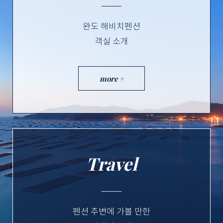
완도 해비치펜션
객실 소개
more +
Travel
펜션 주변에 가볼 만한