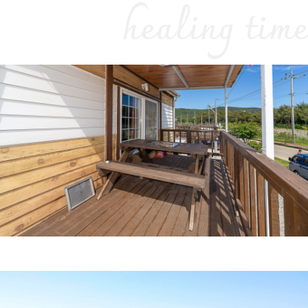
healing tim
e