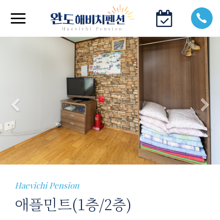
Previous
N
Haevichi Pension
애플민트(1층/2층)