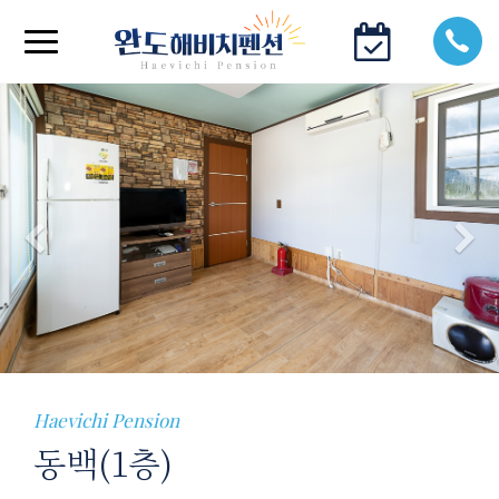
Previous
N
Haevichi Pension
동백(1층)