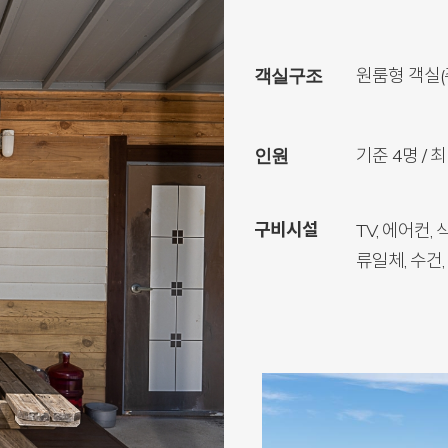
원룸형 객실(
객실구조
기준 4명 / 
인원
구비시설
TV, 에어컨
류일체, 수건,