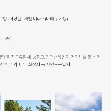
주방+화장실), 개별 테라스(바베큐 가능)
최대 4명
, 식탁 등 침구류일체, 냉장고, 인덕션레인지, 전기밥솥 등 식기
 샴푸, 치약, 비누, 화장지 등 세면도구일체